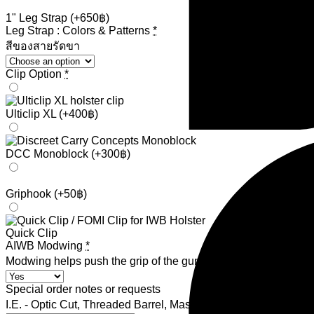
1" Leg Strap
(+650฿)
Leg Strap : Colors & Patterns
*
สีของสายรัดขา
Clip Option
*
Ulticlip XL
(+400฿)
DCC Monoblock
(+300฿)
Griphook
(+50฿)
Quick Clip
AIWB Modwing
*
Modwing helps push the grip of the gun into the body for be
Special order notes or requests
I.E. - Optic Cut, Threaded Barrel, Mass Driver Comp, ETC | ราย