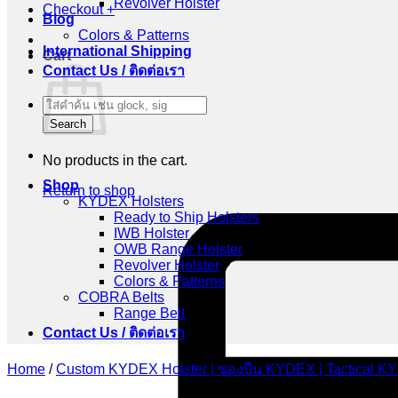
Revolver Holster
Checkout
+
Blog
Colors & Patterns
International Shipping
Cart
Contact Us / ติดต่อเรา
Products
search
Search
No products in the cart.
Shop
Return to shop
KYDEX Holsters
Ready to Ship Holsters
IWB Holster
OWB Range Holster
Revolver Holster
Colors & Patterns
COBRA Belts
Range Belt
Contact Us / ติดต่อเรา
Home
/
Custom KYDEX Holster | ซองปืน KYDEX | Tactical K