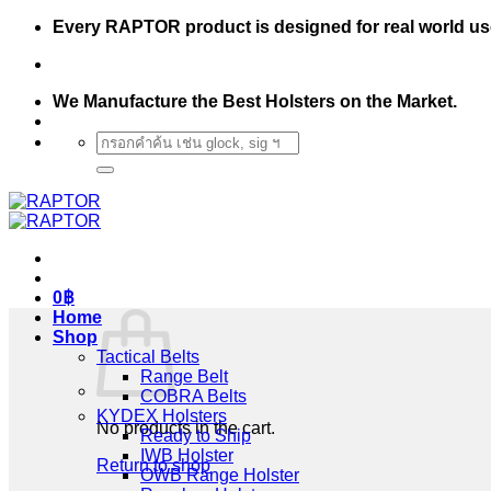
Skip
Every RAPTOR product is designed for real world us
to
content
We Manufacture the Best Holsters on the Market.
Search
for:
0
฿
Home
Shop
Tactical Belts
Range Belt
COBRA Belts
KYDEX Holsters
No products in the cart.
Ready to Ship
IWB Holster
Return to shop
OWB Range Holster