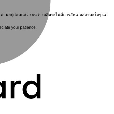
นหน้าท่านอยู่ก่อนแล้ว ระหว่างผลิตจะไม่มีการอัพเดตสถานะใดๆ แต่
eciate your patience.
V