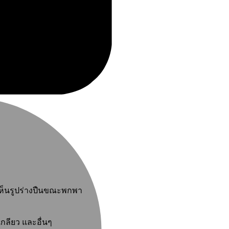
M
งเห็นรูปร่างปืนขณะพกพา
เกลียว และอื่นๆ