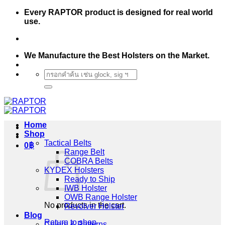
Skip
Every RAPTOR product is designed for real world
to
use.
content
We Manufacture the Best Holsters on the Market.
Search
for:
Home
Shop
Tactical Belts
0
฿
Range Belt
COBRA Belts
KYDEX Holsters
Ready to Ship
IWB Holster
OWB Range Holster
No products in the cart.
Revolver Holster
Blog
Return to shop
Colors & Patterns