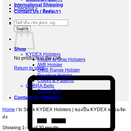
International Shipping
Checkout
+
Contact Us / ติดต่อเรา
Products
Cart
search
Search
Shop
KYDEX Holsters
No products in the cart.
Ready to Ship Holsters
IWB Holster
Return to shop
OWB Range Holster
Revolver Holster
C
Colors & Patterns
C
COBRA Belts
2
Range Belt
Contact Us / ติดต่อเรา
Home
/
In Stock KYDEX Holsters | ซองปืน KYDEX พร้อมจัด
ส่ง
Showing 1–12 of 30 results