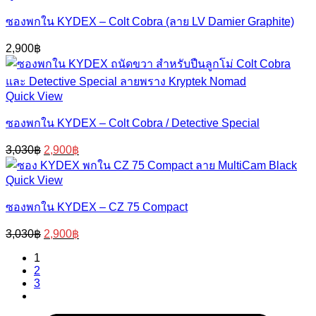
ซองพกใน KYDEX – Colt Cobra (ลาย LV Damier Graphite)
2,900
฿
Quick View
ซองพกใน KYDEX – Colt Cobra / Detective Special
Original
Current
3,030
฿
2,900
฿
price
price
was:
is:
Quick View
3,030฿.
2,900฿.
ซองพกใน KYDEX – CZ 75 Compact
Original
Current
3,030
฿
2,900
฿
price
price
1
was:
is:
2
3,030฿.
2,900฿.
3