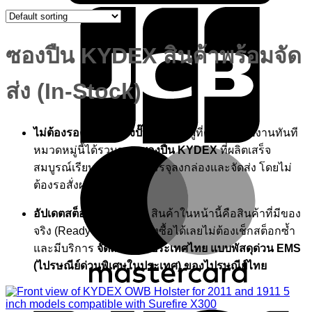
ซองปืน KYDEX สินค้าพร้อมจัด
ส่ง (In-Stock)
ไม่ต้องรอคิว สั่งปุ๊บส่งปั๊บ:
สำหรับผู้ที่ต้องการใช้งานทันที
หมวดหมู่นี้ได้รวบรวม
ซองปืน KYDEX
ที่ผลิตเสร็จ
M
สมบูรณ์เรียบร้อย พร้อมบรรจุลงกล่องและจัดส่ง โดยไม่
ต้องรอสั่งผลิต
อัปเดตสต็อก Real-time:
สินค้าในหน้านี้คือสินค้าที่มีของ
จริง (Ready to ship) กดสั่งซื้อได้เลยไม่ต้องเช็กสต็อกซ้ำ
และมีบริการ
จัดส่งฟรีทั่วประเทศไทย แบบพัสดุด่วน EMS
(ไปรษณีย์ด่วนพิเศษในประเทศ) ของไปรษณีย์ไทย
V