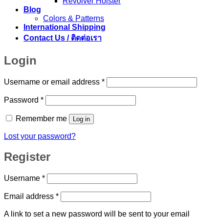
Revolver Holster
Blog
Colors & Patterns
International Shipping
Contact Us / ติดต่อเรา
Login
Required
Username or email address
*
Required
Password
*
Remember me
Log in
Lost your password?
Register
Required
Username
*
Required
Email address
*
A link to set a new password will be sent to your email