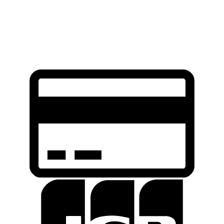
ซองแม็กเดี่ยวพกนอก
Quick View
OWB Range Holster
ซองปืนพกนอก
C
C
2