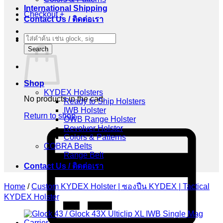
International Shipping
Checkout
+
Contact Us / ติดต่อเรา
Products
Cart
search
Search
Shop
KYDEX Holsters
No products in the cart.
Ready to Ship Holsters
IWB Holster
Return to shop
OWB Range Holster
Revolver Holster
C
Colors & Patterns
C
COBRA Belts
2
Range Belt
Contact Us / ติดต่อเรา
Home
/
Custom KYDEX Holster | ซองปืน KYDEX | Tactical
KYDEX Holster