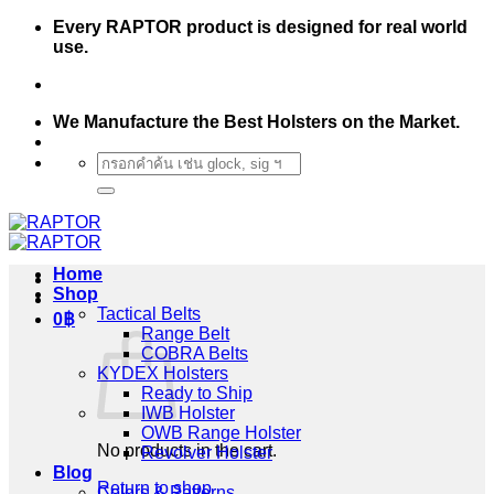
Skip
Every RAPTOR product is designed for real world
to
use.
content
We Manufacture the Best Holsters on the Market.
Search
for:
Home
Shop
Tactical Belts
0
฿
Range Belt
COBRA Belts
KYDEX Holsters
Ready to Ship
IWB Holster
OWB Range Holster
No products in the cart.
Revolver Holster
Blog
Return to shop
Colors & Patterns