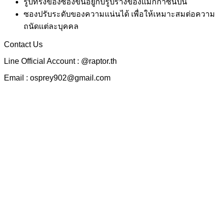
รูปทรงของซองขึ้นอยู่กับรูปร่างของแม็กกาซีนปืน
ซองปรับระดับของความแน่นได้ เพื่อให้เหมาะสมต่อความ
ถนัดแต่ละบุคคล
Contact Us
Line Official Account : @raptor.th
Email : osprey902@gmail.com
Quick View
Pancake OWB KYDEX Holster
ซองพกนอกแพนเค้ก
Quick View
Single OWB Mag Carrier