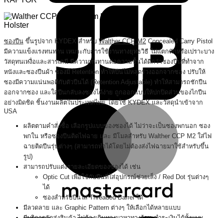
ซองปืน
ขึ้นรูปจาก KYDEX สำหรับ
Walther CCP M2
Concealed Carry Pistol
มีความแข็งแรงทนทาน เหมาะกับการใช้งานทางยุทธวิธี ไม่แตกหักหรือเปราะบาง
วัสดุทนเหงื่อและสารเคมี มีความทนทานต่อความชื้นได้ดีกว่าซองปืนที่ทำจาก
หนังและซองปืนผ้า
ซองมี Retention ทำให้ปืนไม่หลุดร่วงออกจากซอง ปรับให้
ซองมีความแน่นพอดีกับตัวปืนได้ (Retention Adjustable) ทำให้สามารถชักปืน
ออกจากซอง และใส่ปืนกลับลงซองได้ง่าย ถูกออกแบบให้ปกปิดส่วนของไกปืน
อย่างมิดชิด ชิ้นงานผลิตในประเทศไทย โดยใช้ KYDEX และวัสดุนำเข้าจาก
M
USA
ผลิตตามคำสั่งซื้อ เลือกรูปแบบของซองได้ ไม่ว่าจะเป็นซองพกนอก ซอง
พกใน หรือซองปืนติดไฟฉาย และ
มีโมลสำหรับ Walther CCP M2 ใส่ไฟ
ฉายติดปืนรุ่นต่างๆ (สามารถทำได้โดยไม่ต้องส่งไฟฉายมาใช้สำหรับขึ้น
รูป)
สามารถปรับแต่งรายละเอียดของซองได้ เช่น
Optic Cut เพื่อใช้กับปืนที่ใส่อุปกรณ์ช่วยเล็ง / Red Dot รุ่นต่างๆ
ได้
ซองสำหรับปืนใส่ Threaded Barrel ได้
V
มีลวดลาย และ Graphic Pattern ต่างๆ ให้เลือกได้หลายแบบ
มีบริการจัดส่งสินค้า ไม่ต้องเดินทางมาหาทางร้าน ชำระเงินได้ทั้งแบบ