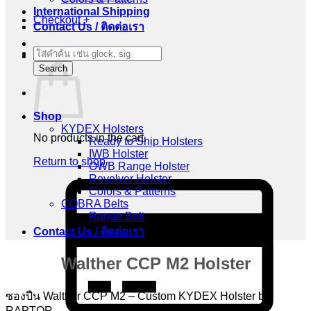
International Shipping
Checkout
+
Contact Us / ติดต่อเรา
Products
Cart
search
Search
Shop
KYDEX Holsters
No products in the cart.
Ready to Ship Holsters
IWB Holster
Return to shop
OWB Range Holster
Revolver Holster
C
Colors & Patterns
C
COBRA Belts
2
Range Belt
Contact Us / ติดต่อเรา
Walther CCP M2 Holster
ซองปืน Walther CCP M2 – Custom KYDEX Holster by
RAPTOR