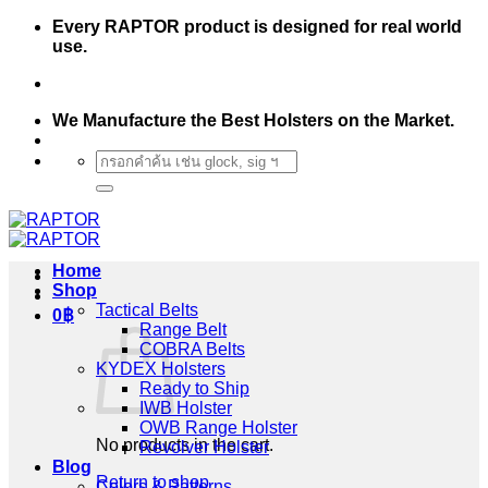
Skip
Every RAPTOR product is designed for real world
to
use.
content
We Manufacture the Best Holsters on the Market.
Search
for:
Home
Shop
Tactical Belts
0
฿
Range Belt
COBRA Belts
KYDEX Holsters
Ready to Ship
IWB Holster
OWB Range Holster
No products in the cart.
Revolver Holster
Blog
Return to shop
Colors & Patterns