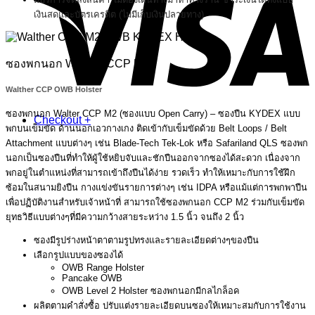
เงินสดและบัตรเครดิต (ไม่มีเก็บเงินปลายทาง)
ซองพกนอก Walther CCP M2
Walther CCP OWB Holster
ซองพกนอก Walter CCP M2 (ซองแบบ Open Carry) – ซองปืน KYDEX แบบ
Checkout
+
พกบนเข็มขัด ด้านนอกเอวกางเกง ติดเข้ากับเข็มขัดด้วย Belt Loops / Belt
Attachment แบบต่างๆ เช่น Blade-Tech Tek-Lok หรือ Safariland QLS ซองพก
นอกเป็นซองปืนที่ทำให้ผู้ใช้หยิบจับและชักปืนออกจากซองได้สะดวก เนื่องจาก
พกอยู่ในตำแหน่งที่สามารถเข้าถึงปืนได้ง่าย รวดเร็ว ทำให้เหมาะกับการใช้ฝึก
ซ้อมในสนามยิงปืน กางแข่งขันรายการต่างๆ เช่น IDPA หรือแม้แต่การพกพาปืน
เพื่อปฏิบัติงานสำหรับเจ้าหน้าที่ สามารถใช้ซองพกนอก CCP M2 ร่วมกับเข็มขัด
ยุทธวิธีแบบต่างๆที่มีความกว้างสายระหว่าง 1.5 นิ้ว จนถึง 2 นิ้ว
ซองมีรูปร่างหน้าตาตามรูปทรงและรายละเอียดต่างๆของปืน
เลือกรูปแบบของซองได้
OWB Range Holster
Pancake OWB
OWB Level 2 Holster ซองพกนอกมีกลไกล็อค
ผลิตตามคำสั่งซื้อ ปรับแต่งรายละเอียดบนซองให้เหมาะสมกับการใช้งาน