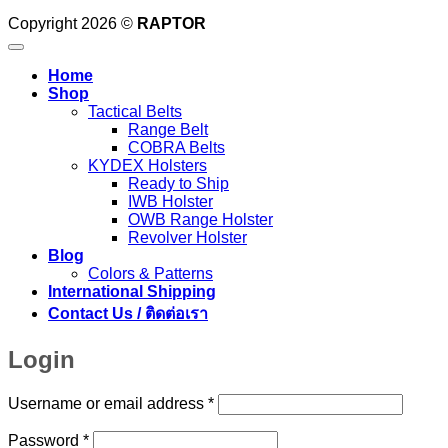
Copyright 2026 ©
RAPTOR
Home
Shop
Tactical Belts
Range Belt
COBRA Belts
KYDEX Holsters
Ready to Ship
IWB Holster
OWB Range Holster
Revolver Holster
Blog
Colors & Patterns
International Shipping
Contact Us / ติดต่อเรา
Login
Required
Username or email address
*
Required
Password
*