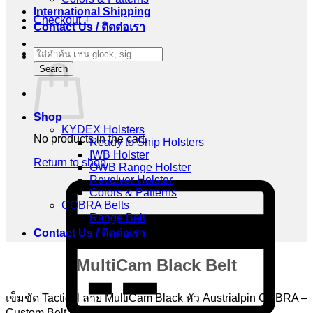
International Shipping
Checkout
+
Contact Us / ติดต่อเรา
Products
Cart
search
Search
Shop
KYDEX Holsters
No products in the cart.
Ready to Ship Holsters
IWB Holster
Return to shop
OWB Range Holster
Revolver Holster
C
Colors & Patterns
C
COBRA Belts
2
Range Belt
Contact Us / ติดต่อเรา
MultiCam Black Belt
เข็มขัด Tactical ลาย MultiCam Black หัว Austrialpin COBRA –
Custom Belt by RAPTOR