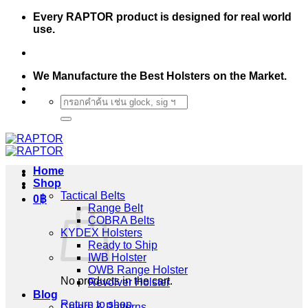
Skip
Every RAPTOR product is designed for real world
to
use.
content
We Manufacture the Best Holsters on the Market.
Search
for:
Home
Shop
Tactical Belts
0
฿
Range Belt
COBRA Belts
KYDEX Holsters
Ready to Ship
IWB Holster
OWB Range Holster
No products in the cart.
Revolver Holster
Blog
Return to shop
Colors & Patterns