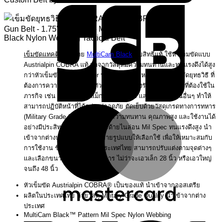
เข็มขัดแทคติคอล
ลาย
MultiCam Black
ลิขสิทธิ์แท้ ใช้หัวเข็มขัดแบบ
Austrialpin COBRA แท้ ทำจากวัสดุที่มีความทนทานและทนแรงดึงได้สูง
กว่าหัวเข็มขัดแบบ Polymer ทั่วไป เหมาะสำหรับใช้เป็นเข็มขัดยุทธวิธี ที่
ต้องการความแข็งแรงของตัววัสดุ เพื่อให้รองรับอุปกรณ์ต่างๆที่ต้องใช้ใน
ภารกิจ เช่น ซองปืน ซองแม็กกาซีนสำรอง และซองอุปกรณ์อื่นๆ ทำให้
สามารถปฏิบัติหน้าที่ได้อย่างปลอดภัย ตัดเย็บด้วยวัสดุเกรดทางการทหาร
M
(Military Grade Quality) ทำให้มีความทนทาน คุณภาพสูง และใช้งานได้
อย่างมีประสิทธิภาพ ใช้สายและด้ายไนล่อน Mil Spec ทนแรงดึงสูง นำ
เข้าจากต่างประเทศ มีหลากหลายรูปแบบให้เลือกใช้ เพื่อให้เหมาะสมกับ
การใช้งาน ชิ้นงานตัดเย็บในประเทศไทย สามารถปรับแต่งตามจุดต่างๆ
และเลือกขนาดเอวได้ตามต้องการ ไม่ว่าจะเอวเล็ก 28 นิ้ว หรือเอวใหญ่
จนถึง 48 นิ้ว
หัวเข็มขัด Austrialpin COBRA® เป็นของแท้ นำเข้าจากออสเตรีย
ผลิตในประเทศไทย ด้วยวัสดุ Military Grade Quality นำเข้าจากต่าง
ประเทศ
V
MultiCam Black™ Pattern Mil Spec Nylon Webbing