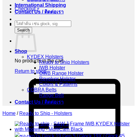
International Shipping
Checkout
+
Contact Us / ติดต่อเรา
Products
Cart
search
Search
Shop
KYDEX Holsters
No products in the cart.
Ready to Ship Holsters
IWB Holster
Return to shop
OWB Range Holster
Revolver Holster
C
Colors & Patterns
C
COBRA Belts
2
Range Belt
Contact Us / ติดต่อเรา
Home
/
Ready to Ship - Holsters