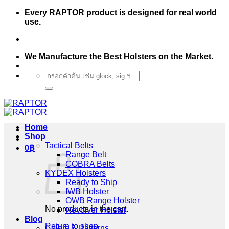
Skip
Every RAPTOR product is designed for real world
to
use.
content
We Manufacture the Best Holsters on the Market.
Search
for:
Home
Shop
Tactical Belts
0
฿
Range Belt
COBRA Belts
KYDEX Holsters
Ready to Ship
IWB Holster
OWB Range Holster
No products in the cart.
Revolver Holster
Blog
Return to shop
Colors & Patterns