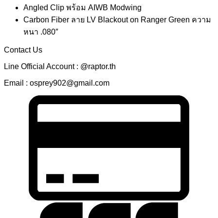
Angled Clip พร้อม AIWB Modwing
Carbon Fiber ลาย LV Blackout on Ranger Green ความ
หนา .080″
Contact Us
Line Official Account : @raptor.th
Email : osprey902@gmail.com
C
C
2