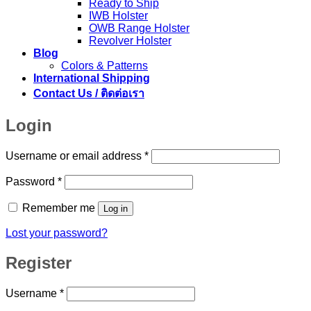
Ready to Ship
IWB Holster
OWB Range Holster
Revolver Holster
Blog
Colors & Patterns
International Shipping
Contact Us / ติดต่อเรา
Login
Required
Username or email address
*
Required
Password
*
Remember me
Log in
Lost your password?
Register
Required
Username
*