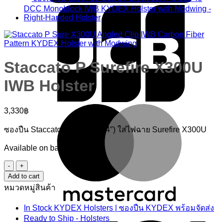
Staccato P Surefire X300U
IWB Holster
M
3,330
฿
ซองปืน Staccato P (2011 – 4.4″) ใส่ไฟฉาย Surefire X300U
Available on backorder
Staccato
P
Add to cart
Surefire
หมวดหมู่สินค้า
X300U
IWB
V
In Stock KYDEX Holsters | ซองปืน KYDEX พร้อมจัดส่ง
Holster
quantity
Ready to Ship - Holsters