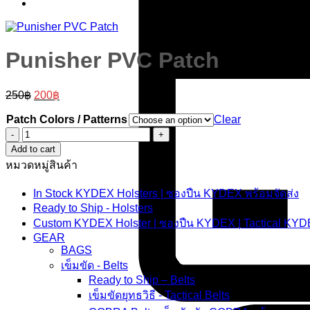
Punisher PVC Patch
Original
Current
250
฿
200
฿
price
price
was:
is:
Patch Colors / Patterns
Clear
250฿.
200฿.
Punisher
PVC
Add to cart
Patch
หมวดหมู่สินค้า
quantity
In Stock KYDEX Holsters | ซองปืน KYDEX พร้อมจัดส่ง
Ready to Ship - Holsters
Custom KYDEX Holster | ซองปืน KYDEX | Tactical KYD
GEAR
BAGS
เข็มขัด - Belts
Ready to Ship – Belts
เข็มขัดยุทธวิธี - Tactical Belts