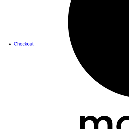
Checkout
+