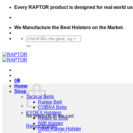
Skip
Every RAPTOR product is designed for real world us
to
content
We Manufacture the Best Holsters on the Market.
Search
for:
0
฿
Home
Shop
Tactical Belts
Range Belt
COBRA Belts
KYDEX Holsters
No products in the cart.
Ready to Ship
IWB Holster
Return to shop
OWB Range Holster