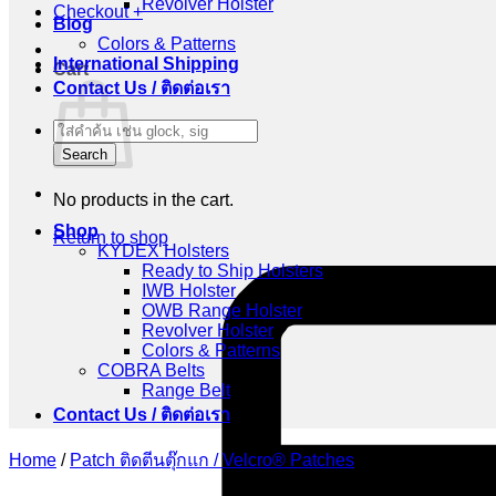
Revolver Holster
Checkout
+
Blog
Colors & Patterns
International Shipping
Cart
Contact Us / ติดต่อเรา
Products
search
Search
No products in the cart.
Shop
Return to shop
KYDEX Holsters
Ready to Ship Holsters
IWB Holster
OWB Range Holster
Revolver Holster
Colors & Patterns
COBRA Belts
Range Belt
Contact Us / ติดต่อเรา
Home
/
Patch ติดตีนตุ๊กแก / Velcro® Patches