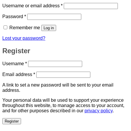
Required
Username or email address
*
Required
Password
*
Remember me
Log in
Lost your password?
Register
Required
Username
*
Required
Email address
*
A link to set a new password will be sent to your email
address.
Your personal data will be used to support your experience
throughout this website, to manage access to your account,
and for other purposes described in our
privacy policy
.
Register