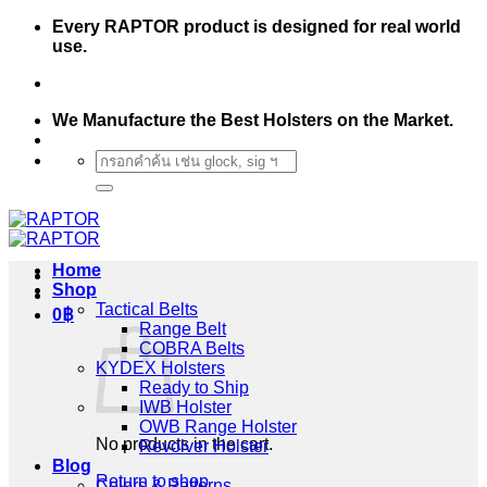
Skip
Every RAPTOR product is designed for real world
to
use.
content
We Manufacture the Best Holsters on the Market.
Search
for:
Home
Shop
Tactical Belts
0
฿
Range Belt
COBRA Belts
KYDEX Holsters
Ready to Ship
IWB Holster
OWB Range Holster
No products in the cart.
Revolver Holster
Blog
Return to shop
Colors & Patterns