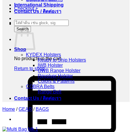
International Shipping
Checkout
+
Contact Us / ติดต่อเรา
Products
Cart
search
Search
Shop
KYDEX Holsters
No products in the cart.
Ready to Ship Holsters
IWB Holster
Return to shop
OWB Range Holster
Revolver Holster
C
Colors & Patterns
C
COBRA Belts
2
Range Belt
Contact Us / ติดต่อเรา
Home
/
GEAR
/
BAGS