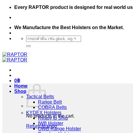
Skip
Every RAPTOR product is designed for real world us
to
content
We Manufacture the Best Holsters on the Market.
Search
for:
0
฿
Home
Shop
Tactical Belts
Range Belt
COBRA Belts
KYDEX Holsters
No products in the cart.
Ready to Ship
IWB Holster
Return to shop
OWB Range Holster