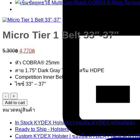
Micro Tier 1 Belt 33″-37″
Original
Current
5,300
฿
4,770
฿
price
price
was:
is:
หัว COBRA® 25mm
5,300฿.
4,770฿.
สาย 1.75″ Dark Gray Type 7 เสริม HDPE
Competition Inner Belt 1.5″
ไซซ์ 33″ – 37″
Micro
Tier
Add to cart
1
หมวดหมู่สินค้า
Belt
33"-37"
In Stock KYDEX Holsters | ซองปืน KYDEX พร้อมจัดส่ง
quantity
Ready to Ship - Holsters
Custom KYDEX Holster | ซองปืน KYDEX | Tactical KYD