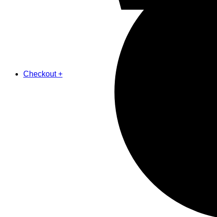
Checkout
+