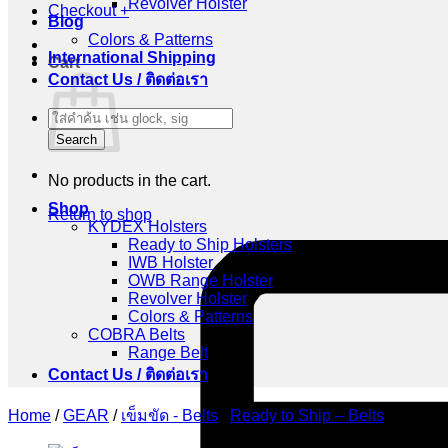
Revolver Holster
Checkout
+
Blog
Colors & Patterns
International Shipping
Cart
Contact Us / ติดต่อเรา
Products
search
Search
No products in the cart.
Shop
Return to shop
KYDEX Holsters
Ready to Ship Holsters
IWB Holster
OWB Range Holster
Revolver Holster
Colors & Patterns
COBRA Belts
Range Belt
Contact Us / ติดต่อเรา
Home
/
GEAR
/
เข็มขัด - Belts
/
Ready to Ship – Belts