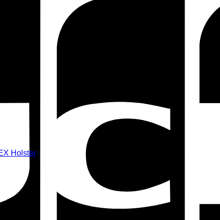
)
EX Holster