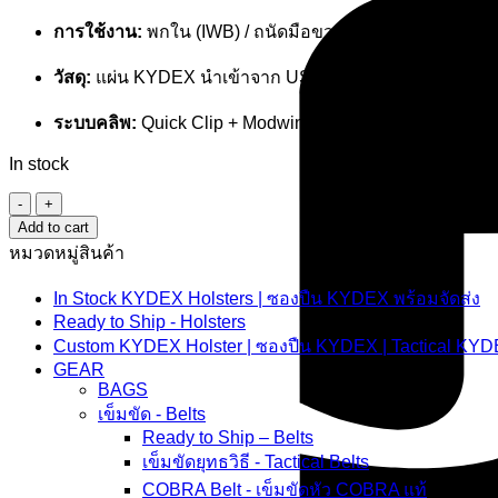
การใช้งาน:
พกใน (IWB) / ถนัดมือขวา (Right-Handed)
วัสดุ:
แผ่น KYDEX นำเข้าจาก USA ความหนา .080″ (สีดำ
ระบบคลิพ:
Quick Clip + Modwing
In stock
ซอง
Add to cart
พกใน
หมวดหมู่สินค้า
KYDEX
-
SIG
In Stock KYDEX Holsters | ซองปืน KYDEX พร้อมจัดส่ง
Sauer
Ready to Ship - Holsters
P365XL
Custom KYDEX Holster | ซองปืน KYDEX | Tactical KYD
ติดไฟ
GEAR
ฉาย
BAGS
TLR-
เข็มขัด - Belts
7
Ready to Ship – Belts
sub
เข็มขัดยุทธวิธี - Tactical Belts
quantity
COBRA Belt - เข็มขัดหัว COBRA แท้