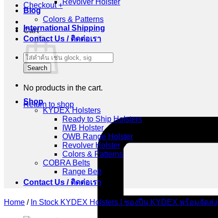
Revolver Holster
Checkout
+
Blog
Colors & Patterns
International Shipping
Cart
Contact Us / ติดต่อเรา
Products
search
Search
No products in the cart.
Shop
Return to shop
KYDEX Holsters
Ready to Ship Holsters
IWB Holster
OWB Range Holster
Revolver Holster
Colors & Patterns
COBRA Belts
Range Belt
Contact Us / ติดต่อเรา
Home
/
In Stock KYDEX Holsters | ซองปืน KYDEX พร้อมจัดส่ง