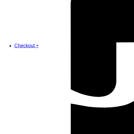
Checkout
+