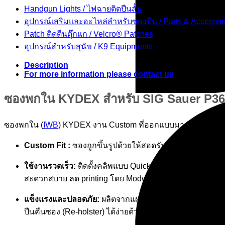
Handgun Lights / ไฟฉายติดปืนสั้น
อุปกรณ์เสริมและอะไหล่สำหรับซองปืน / Parts & Accessor
Patch ติดตีนตุ๊กแก / Velcro® Patches
อุปกรณ์สำหรับสุนัข / K9 Equipments
Description
For more information please contact us
ซองพกใน KYDEX สำหรับ SIG Sauer P36
ซองพกใน (
IWB
) KYDEX งาน Custom ที่ออกแบบมาสำหรับปืน
Custom Fit :
ซองถูกขึ้นรูปด้วยให้สอดรับกับมิติของตัวป
ใช้งานรวดเร็ว:
ติดตั้งคลิพแบบ Quick Clip ที่มีความแข
สะดวกสบาย ลด printing โดย Modwing จะทำหน้าที่ผลักขอบ
แข็งแรงและปลอดภัย:
ผลิตจากแผ่น KYDEX แท้ หนา .080 
ปืนคืนซอง (Re-holster) ได้ง่ายด้วยมือเดียว