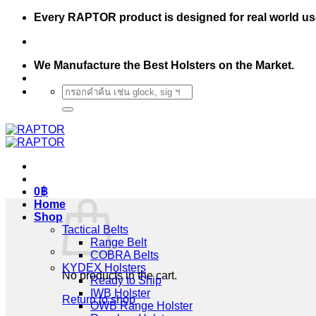
Skip
Every RAPTOR product is designed for real world us
to
content
We Manufacture the Best Holsters on the Market.
Search
for:
0
฿
Home
Shop
Tactical Belts
Range Belt
COBRA Belts
KYDEX Holsters
No products in the cart.
Ready to Ship
IWB Holster
Return to shop
OWB Range Holster