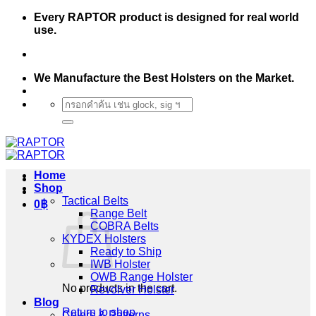
Skip
Every RAPTOR product is designed for real world
to
use.
content
We Manufacture the Best Holsters on the Market.
Search
for:
Home
Shop
Tactical Belts
0
฿
Range Belt
COBRA Belts
KYDEX Holsters
Ready to Ship
IWB Holster
OWB Range Holster
No products in the cart.
Revolver Holster
Blog
Return to shop
Colors & Patterns