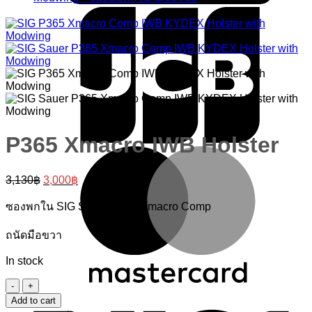
P365 Xmacro IWB Holster
M
Original
Current
3,130
฿
3,000
฿
price
price
was:
is:
ซองพกใน SIG Sauer P365 Xmacro Comp
3,130฿.
3,000฿.
ถนัดมือขวา
In stock
P365
V
Xmacro
Add to cart
IWB