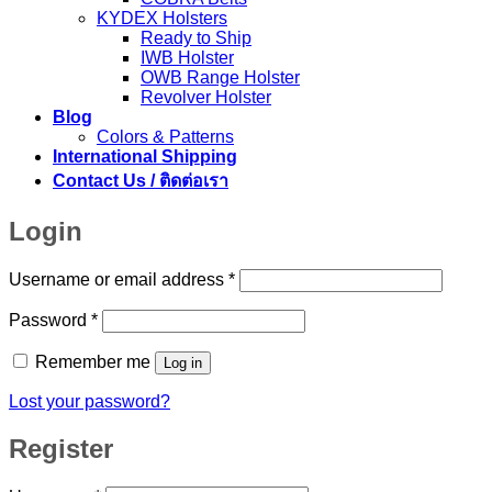
KYDEX Holsters
Ready to Ship
IWB Holster
OWB Range Holster
Revolver Holster
Blog
Colors & Patterns
International Shipping
Contact Us / ติดต่อเรา
Login
Required
Username or email address
*
Required
Password
*
Remember me
Log in
Lost your password?
Register