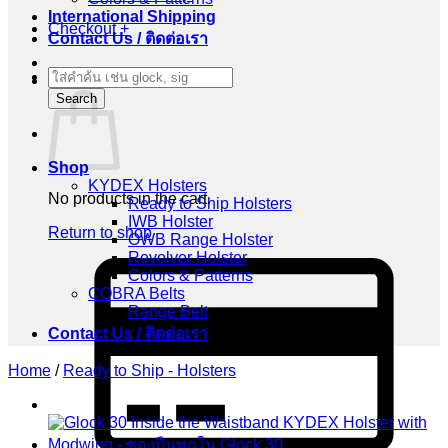
International Shipping
Checkout
+
Contact Us / ติดต่อเรา
Products
Cart
search
Search
Shop
KYDEX Holsters
No products in the cart.
Ready to Ship Holsters
IWB Holster
Return to shop
OWB Range Holster
Revolver Holster
C
Colors & Patterns
C
COBRA Belts
2
Range Belt
Contact Us / ติดต่อเรา
Home
/
Ready to Ship - Holsters