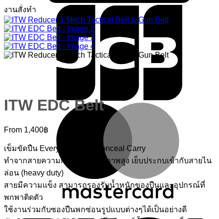
งานสั่งทำ
ITW EDC Belt
M
From
1,400
฿
เข็มขัดปืน Everyday Carry/Conceal Carry
ทำจากสายความกว้าง 1.5 คุณภาพสูง เย็บประกบเข้ากับสายไน
ล่อน (heavy duty)
สายมีความแข็ง สามารถรองรับน้ำหนักของปืนและอุปกรณ์ที่
พกพาติดตัว
V
ใช้งานร่วมกับซองปืนพกซ่อนรูปแบบต่างๆได้เป็นอย่างดี