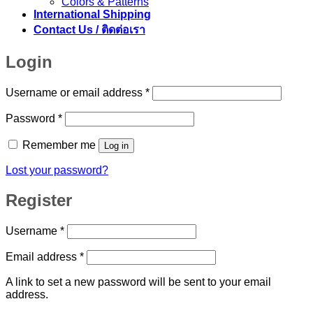
Colors & Patterns
International Shipping
Contact Us / ติดต่อเรา
Login
Required
Username or email address
*
Required
Password
*
Remember me
Log in
Lost your password?
Register
Required
Username
*
Required
Email address
*
A link to set a new password will be sent to your email
address.