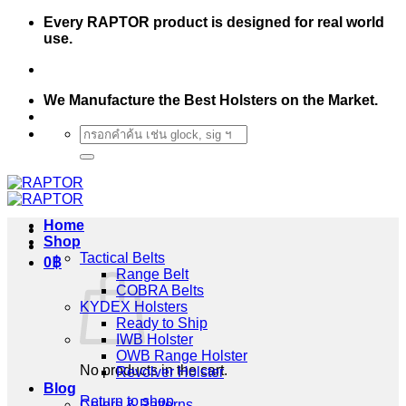
Skip
Every RAPTOR product is designed for real world
to
use.
content
We Manufacture the Best Holsters on the Market.
Search
for:
Home
Shop
Tactical Belts
0
฿
Range Belt
COBRA Belts
KYDEX Holsters
Ready to Ship
IWB Holster
OWB Range Holster
No products in the cart.
Revolver Holster
Blog
Return to shop
Colors & Patterns