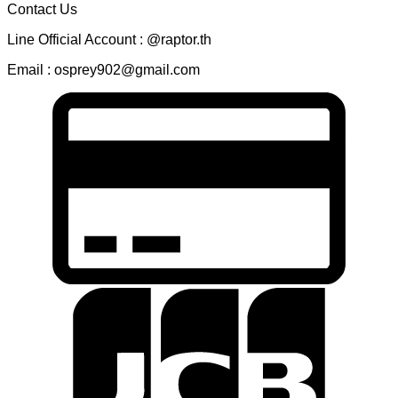
Contact Us
Line Official Account : @raptor.th
Email : osprey902@gmail.com
C
C
2