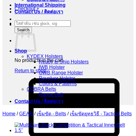
International Shipping
Checkout
+
Contact Us / ติดต่อเรา
Products
Cart
search
Search
Shop
KYDEX Holsters
No products in the cart.
Ready to Ship Holsters
IWB Holster
Return to shop
OWB Range Holster
Revolver Holster
C
Colors & Patterns
C
COBRA Belts
2
Range Belt
Contact Us / ติดต่อเรา
Home
/
GEAR
/
เข็มขัด - Belts
/
เข็มขัดยุทธวิธี - Tactical Belts