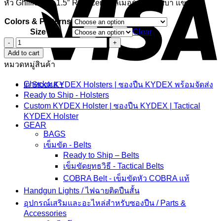
หัว GhillieTEX 1.5″ Reducer โพลิเมอร์น้ำหนักเบา แข็งแรง
Colors & Patterns
Size
Clear
ITW
EDC
Add to cart
Belt
หมวดหมู่สินค้า
quantity
Checkout
+
In Stock KYDEX Holsters | ซองปืน KYDEX พร้อมจัดส่ง
Ready to Ship - Holsters
Custom KYDEX Holster | ซองปืน KYDEX | Tactical
KYDEX Holster
GEAR
BAGS
เข็มขัด - Belts
Ready to Ship – Belts
เข็มขัดยุทธวิธี - Tactical Belts
COBRA Belt - เข็มขัดหัว COBRA แท้
Handgun Lights / ไฟฉายติดปืนสั้น
อุปกรณ์เสริมและอะไหล่สำหรับซองปืน / Parts &
Accessories