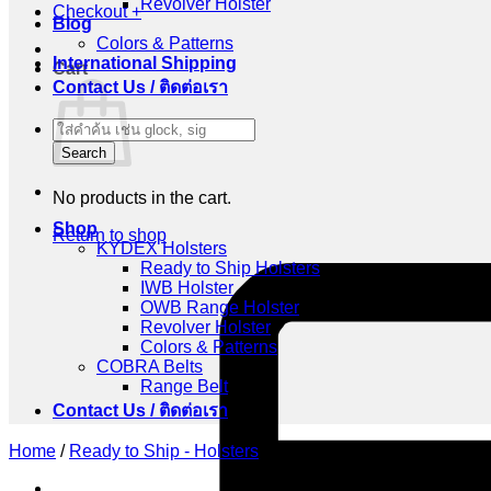
Revolver Holster
Checkout
+
Blog
Colors & Patterns
International Shipping
Cart
Contact Us / ติดต่อเรา
Products
search
Search
No products in the cart.
Shop
Return to shop
KYDEX Holsters
Ready to Ship Holsters
IWB Holster
OWB Range Holster
Revolver Holster
Colors & Patterns
COBRA Belts
Range Belt
Contact Us / ติดต่อเรา
Home
/
Ready to Ship - Holsters