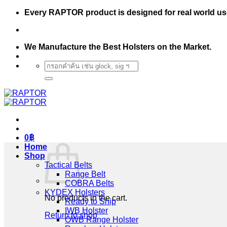
Skip
Every RAPTOR product is designed for real world us
to
content
We Manufacture the Best Holsters on the Market.
Search
for:
0
฿
Home
Shop
Tactical Belts
Range Belt
COBRA Belts
KYDEX Holsters
No products in the cart.
Ready to Ship
IWB Holster
Return to shop
OWB Range Holster