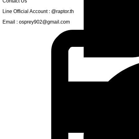
Contact Us
Line Official Account : @raptor.th
Email : osprey902@gmail.com