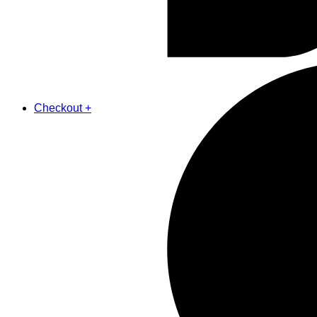
Checkout
+