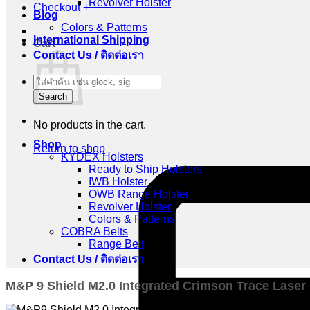
Revolver Holster
Checkout
+
Blog
Colors & Patterns
International Shipping
Cart
Contact Us / ติดต่อเรา
Products
search
Search
No products in the cart.
Shop
Return to shop
KYDEX Holsters
Ready to Ship Holsters
IWB Holster
OWB Range Holster
Revolver Holster
Colors & Patterns
COBRA Belts
Range Belt
Contact Us / ติดต่อเรา
M&P 9 Shield M2.0 Integrated Crimson Trace Laser