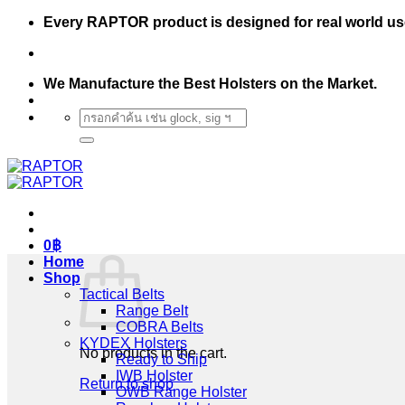
Skip
Every RAPTOR product is designed for real world us
to
content
We Manufacture the Best Holsters on the Market.
Search
for:
0
฿
Home
Shop
Tactical Belts
Range Belt
COBRA Belts
KYDEX Holsters
No products in the cart.
Ready to Ship
IWB Holster
Return to shop
OWB Range Holster