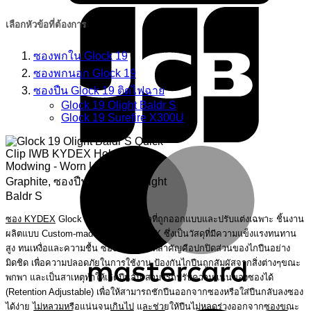
เลือกหัวข้อที่ต้องการ
ซองพกใน Glock 19
ซองพกนอก Glock 19
ซองปืน Glock 19 ติดไฟฉาย
Glock 19 Olight Baldr S
Glock 19 Surefire X300U
M
ซอง KYDEX
Glock 19 ขึ้นรูปด้วยโมลที่ถูกออกแบบและปรับแต่งเฉพาะ ชิ้นงาน
ผลิตแบบ Custom-made โดยใช้ KYDEX ซึ่งเป็นวัสดุที่มีความแข็งแรงทนทาน
สูง ทนเหงื่อและความชื้น ซองมีลักษณะที่สำคัญคือปกปิดส่วนของไกปืนอย่าง
มิดชิด เพื่อความปลอดภัยในการใช้งาน ป้องกันไกปืนถูกสัมผัสจากสิ่งต่างๆขณะ
พกพา และเป็นสาเหตุทำให้เกิดปืนลั่น สามารถปรับความแน่นของซองได้
V
(Retention Adjustable) เพื่อให้สามารถชักปืนออกจากซองหรือใส่ปืนกลับลงซอง
ได้ง่าย ไม่หลวมหรือแน่นจนเกินไป และช่วยให้ปืนไม่หลุดร่วงออกจากซองขณะ