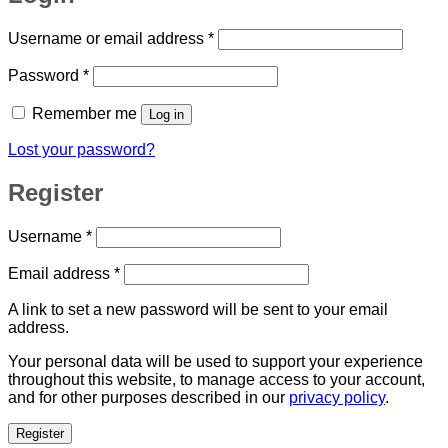
Required
Username or email address
*
Required
Password
*
Remember me
Log in
Lost your password?
Register
Required
Username
*
Required
Email address
*
A link to set a new password will be sent to your email
address.
Your personal data will be used to support your experience
throughout this website, to manage access to your account,
and for other purposes described in our
privacy policy
.
Register