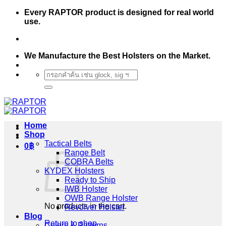
Skip
Every RAPTOR product is designed for real world
to
use.
content
We Manufacture the Best Holsters on the Market.
Search
for:
Home
Shop
Tactical Belts
0
฿
Range Belt
COBRA Belts
KYDEX Holsters
Ready to Ship
IWB Holster
OWB Range Holster
No products in the cart.
Revolver Holster
Blog
Return to shop
Colors & Patterns