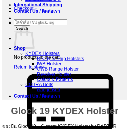
International Shipping
Checkout
+
Contact Us / ติดต่อเรา
Products
Cart
search
Search
Shop
KYDEX Holsters
No products in the cart.
Ready to Ship Holsters
IWB Holster
Return to shop
OWB Range Holster
Revolver Holster
C
Colors & Patterns
C
COBRA Belts
2
Range Belt
Contact Us / ติดต่อเรา
Glock 19 KYDEX Holster
ซองปืน Glock 19 – Custom KYDEX Holster by RAPTOR