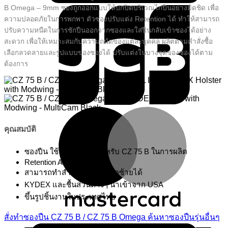
B Omega – 9mm ซองถูกออกแบบให้ปกปิดบริเวณไกปืนอย่างมิดชิด เพื่อ
ความปลอดภัยในการพกพา ตัวซองปรับแต่ง Retention ได้ ทำให้สามารถ
ปรับความหนืดในการชักปืนออกจากซองและใส่ปืนกลับเข้าซองได้อย่าง
สะดวก เพื่อให้เหมาะสมกับความถนัดของแต่ละบุคคล ผลิตตามคำสั่งซื้อ
เลือกลวดลายและรูปแบบของซองได้ ปรับแต่งในบางจุดของซองได้ตาม
ต้องการ
M
คุณสมบัติ
ซองปืน ใช้โมลตรงรุ่น สำหรับ CZ 75 B ในการผลิต
Retention Adjustable
สามารถทำสำหรับผู้ที่ถนัดมือซ้ายได้
KYDEX และชื้นส่วนต่างๆ นำเข้าจาก USA
ขึ้นรูปชิ้นงานในประเทศไทย
V
สั่งทำซองปืน CZ 75 B / CZ 75 B Omega
ค้นหาซองปืนรุ่นอื่นๆ
C