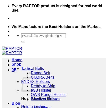
Skip
Every RAPTOR product is designed for real world
to
use.
content
We Manufacture the Best Holsters on the Market.
Search
for:
Home
Shop
Tactical Belts
0
฿
Range Belt
COBRA Belts
KYDEX Holsters
Ready to Ship
IWB Holster
OWB Range Holster
No products in the cart.
Revolver Holster
Blog
Return to shop
Colors & Patterns