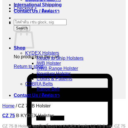
International Shipping
Checkout
+
Contact Us / ติดต่อเรา
Products
Cart
search
Search
Shop
KYDEX Holsters
No products in the cart.
Ready to Ship Holsters
IWB Holster
Return to shop
OWB Range Holster
Revolver Holster
C
Colors & Patterns
C
COBRA Belts
2
Range Belt
Contact Us / ติดต่อเรา
Home
/
CZ 75 B Holster
CZ 75
B KYDEX Holster
CZ 75 B Holster ซองปืน ขึ้นรูปจาก KYDEX สำหรับ CZ 75 B และ CZ 75