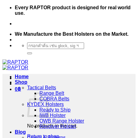
Skip
Every RAPTOR product is designed for real world
to
use.
content
We Manufacture the Best Holsters on the Market.
Search
for:
Home
Shop
Tactical Belts
0
฿
Range Belt
COBRA Belts
KYDEX Holsters
Ready to Ship
IWB Holster
OWB Range Holster
No products in the cart.
Revolver Holster
Blog
Return to shop
Colors & Patterns