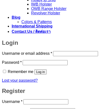
IWB Holster
OWB Range Holster
Revolver Holster
Blog
Colors & Patterns
International Shipping
Contact Us / ติดต่อเรา
Login
Required
Username or email address
*
Required
Password
*
Remember me
Log in
Lost your password?
Register
Required
Username
*