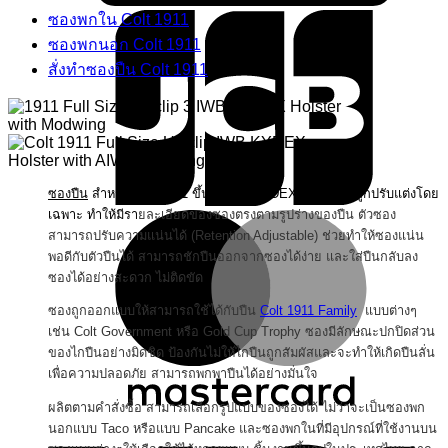
ซองพกใน Colt 1911
ซองพกนอก Colt 1911
สั่งทำซองปืน Colt 1911
ซองปืน
สำหรับ Colt 1911 ขึ้นรูปจาก KYDEX ด้วยโมลที่ถูกปรับแต่งโดย
เฉพาะ ทำให้มี
รา
ยละเอียดของซองตรงตามรูปร่างของปืน ตัวซอง
M
สามารถ
ปรับความแน่นได้ (Retention Adjustable) ช่วยทำให้ซองแน่น
พอดีกับตัวปืนได้ สามารถชักปืนออกจากซองได้ง่าย และใส่ปืนกลับลง
ซองได้อย่างสะดวก ไม่ติดขัด
ซองถูกออกแบบให้สามารถใช้ได้กับปืน
Colt 1911 Family
แบบต่างๆ
เช่น Colt Government หรือ Gold Cup Trophy ซองมีลักษณะปกปิดส่วน
ของไกปืนอย่างมิดชิด ป้องกันไม่ให้ไกปืนถูกสัมผัสและจะทำให้เกิดปืนลั่น
เพื่อความปลอดภัย สามารถพกพาปืนได้อย่างมั่นใจ
ผลิตตามคำสั่งซื้อ สามารถเลือกรูปแบบของซองได้ ไม่ว่าจะเป็นซองพก
V
นอกแบบ Taco หรือแบบ Pancake และซองพกในที่มีอุปกรณ์ที่ใช้งานบน