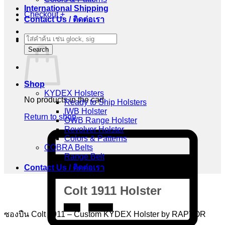
International Shipping
Checkout
+
Contact Us / ติดต่อเรา
Products
Cart
search
Search
Shop
KYDEX Holsters
No products in the cart.
Ready to Ship Holsters
IWB Holster
Return to shop
OWB Range Holster
Revolver Holster
C
Colors & Patterns
C
COBRA Belts
2
Range Belt
Contact Us / ติดต่อเรา
Colt 1911 Holster
ซองปืน Colt 1911 – Custom KYDEX Holster by RAPTOR