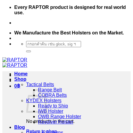
Skip
Every RAPTOR product is designed for real world
to
use.
content
We Manufacture the Best Holsters on the Market.
Search
for:
Home
Shop
Tactical Belts
0
฿
Range Belt
COBRA Belts
KYDEX Holsters
Ready to Ship
IWB Holster
OWB Range Holster
No products in the cart.
Revolver Holster
Blog
Return to shop
Colors & Patterns