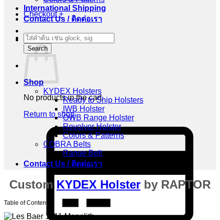
International Shipping
Checkout
+
Contact Us / ติดต่อเรา
Products
Cart
search
Search
Shop
KYDEX Holsters
No products in the cart.
Ready to Ship Holsters
IWB Holster
Return to shop
OWB Range Holster
Revolver Holster
C
Colors & Patterns
C
COBRA Belts
2
Range Belt
Contact Us / ติดต่อเรา
Custom
KYDEX Holster
by RAPTOR
Table of Contents