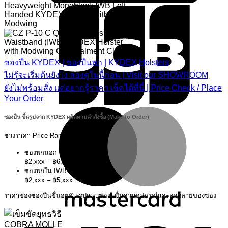
ซองปืน KYDEX | ซองปืนพก | KYDEX Holsters
ไม่รู้จะเริ่มต้นยังไง ลองดูในนี้ก่อน | Visit our SHOWROOM
ยังไม่พร้อมสั่ง แค่อยากรู้ราคา เช็คได้ที่นี่ | Price Check / Place
Your Order
M
ซองปืน ขึ้นรูปจาก KYDEX ผลิตตามคำสั่งซื้อ (Make to Order)
ช่วงราคา Price Ranges
ซองพกนอก OWB Holsters
฿2,xxx – ฿6,xxx
ซองพกใน IWB Holsters
฿2,xxx – ฿5,xxx
ราคาของซองปืนขึ้นอยู่กับ รูปแบบซอง, ชิ้นส่วนอุปกรณ์และลวดลายของซอง
V