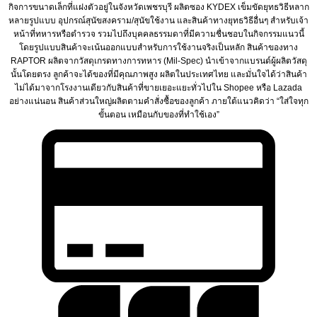
กิจการขนาดเล็กที่แฝงตัวอยู่ในจังหวัดเพชรบุรี ผลิตซอง KYDEX เข็มขัดยุทธวิธีหลาก
หลายรูปแบบ อุปกรณ์สุนัขสงคราม/สุนัขใช้งาน และสินค้าทางยุทธวิธีอื่นๆ สำหรับเจ้า
หน้าที่ทหารหรือตำรวจ รวมไปถึงบุคคลธรรมดาที่มีความชื่นชอบในกิจกรรมแนวนี้
โดยรูปแบบสินค้าจะเน้นออกแบบสำหรับการใช้งานจริงเป็นหลัก สินค้าของทาง
RAPTOR ผลิตจากวัสดุเกรดทางการทหาร (Mil-Spec) นำเข้าจากแบรนด์ผู้ผลิตวัสดุ
นั้นโดยตรง ลูกค้าจะได้ของที่มีคุณภาพสูง ผลิตในประเทศไทย และมั่นใจได้ว่าสินค้า
ไม่ได้มาจากโรงงานเดียวกับสินค้าที่ขายเยอะแยะทั่วไปใน Shopee หรือ Lazada
อย่างแน่นอน สินค้าส่วนใหญ่ผลิตตามคำสั่งซื้อของลูกค้า ภายใต้แนวคิดว่า “ใส่ใจทุก
ขั้นตอน เหมือนกับของที่ทำใช้เอง”
C
C
2