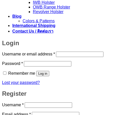
IWB Holster
OWB Range Holster
Revolver Holster
Blog
Colors & Patterns
International Shipping
Contact Us / ติดต่อเรา
Login
Required
Username or email address
*
Required
Password
*
Remember me
Log in
Lost your password?
Register
Required
Username
*
Required
Email address
*