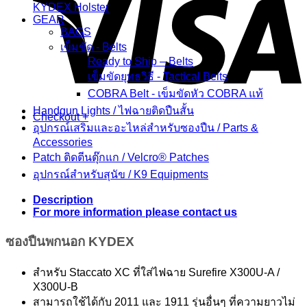
KYDEX Holster
GEAR
BAGS
เข็มขัด - Belts
Ready to Ship – Belts
เข็มขัดยุทธวิธี - Tactical Belts
COBRA Belt - เข็มขัดหัว COBRA แท้
Handgun Lights / ไฟฉายติดปืนสั้น
Checkout
+
อุปกรณ์เสริมและอะไหล่สำหรับซองปืน / Parts &
Accessories
Patch ติดตีนตุ๊กแก / Velcro® Patches
อุปกรณ์สำหรับสุนัข / K9 Equipments
Description
For more information please contact us
ซองปืนพกนอก KYDEX
สำหรับ Staccato XC ที่ใส่ไฟฉาย Surefire X300U-A /
X300U-B
สามารถใช้ได้กับ 2011 และ 1911 รุ่นอื่นๆ ที่ความยาวไม่