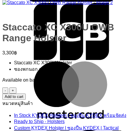
Staccato XC X300U OWB
Range Holster
3,300
฿
Staccato XC X300U Holster
M
ซองพกนอก ถนัดมือขวา
Available on backorder
Staccato
XC
Add to cart
X300U
หมวดหมู่สินค้า
OWB
Range
In Stock KYDEX Holsters | ซองปืน KYDEX พร้อมจัดส่ง
Holster
quantity
Ready to Ship - Holsters
V
Custom KYDEX Holster | ซองปืน KYDEX | Tactical