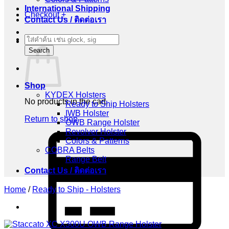
International Shipping
Checkout
+
Contact Us / ติดต่อเรา
Products
Cart
search
Search
Shop
KYDEX Holsters
No products in the cart.
Ready to Ship Holsters
IWB Holster
Return to shop
OWB Range Holster
Revolver Holster
C
Colors & Patterns
C
COBRA Belts
2
Range Belt
Contact Us / ติดต่อเรา
Home
/
Ready to Ship - Holsters