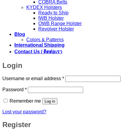
COBRA Belts
KYDEX Holsters
Ready to Ship
IWB Holster
OWB Range Holster
Revolver Holster
Blog
Colors & Patterns
International Shipping
Contact Us / ติดต่อเรา
Login
Required
Username or email address
*
Required
Password
*
Remember me
Log in
Lost your password?
Register