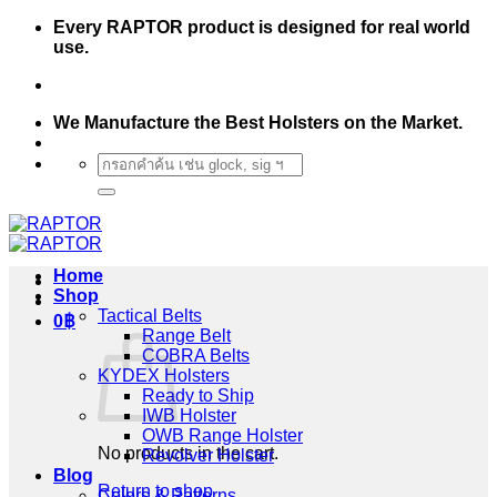
Skip
Every RAPTOR product is designed for real world
to
use.
content
We Manufacture the Best Holsters on the Market.
Search
for:
Home
Shop
Tactical Belts
0
฿
Range Belt
COBRA Belts
KYDEX Holsters
Ready to Ship
IWB Holster
OWB Range Holster
No products in the cart.
Revolver Holster
Blog
Return to shop
Colors & Patterns