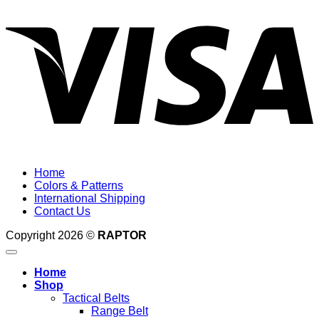
V
Home
Colors & Patterns
International Shipping
Contact Us
Copyright 2026 ©
RAPTOR
Home
Shop
Tactical Belts
Range Belt