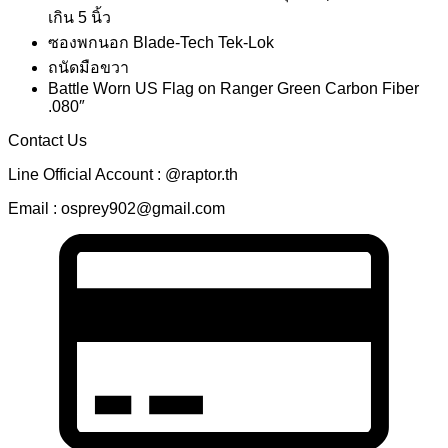
เกิน 5 นิ้ว
ซองพกนอก Blade-Tech Tek-Lok
ถนัดมือขวา
Battle Worn US Flag on Ranger Green Carbon Fiber
.080″
Contact Us
Line Official Account : @raptor.th
Email : osprey902@gmail.com
C
C
2