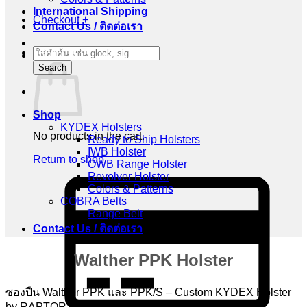
International Shipping
Checkout
+
Contact Us / ติดต่อเรา
Products
Cart
search
Search
Shop
KYDEX Holsters
No products in the cart.
Ready to Ship Holsters
IWB Holster
Return to shop
OWB Range Holster
Revolver Holster
C
Colors & Patterns
C
COBRA Belts
2
Range Belt
Contact Us / ติดต่อเรา
Walther PPK Holster
ซองปืน Walther PPK และ PPK/S – Custom KYDEX Holster
by RAPTOR