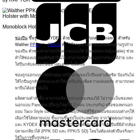
Monoblock Holster
ซองปืน
ขึ้นรูปจาก KYDEX ด้วยโมลที่ถูกปรับแต่งโดยเฉพาะ สำหรับ
Walther
PPK
และ
PPK/S
ทำให้มี
รา
ยละเอียดของซองตรงตามรูปร่าง
ของปืน ตัวซองสามารถ
ปรับความแน่นได้ (Retention Adjustable) ช่วย
ทำให้ซองแน่นพอดีกับตัวปืนได้ สามารถชักปืนออกจากซองได้ง่าย และ
ใส่ปืนกลับลงซองได้อย่างสะดวก ไม่ติดขัด
M
ซองถูกออกแบบให้มีลักษณะปกปิดส่วนของไกปืนอย่างมิดชิด ป้องกันไม่
ให้ไกปืนถูกสัมผัสและจะทำให้เกิดปืนลั่น เพื่อความปลอดภัย สามารถพก
พาปืนได้อย่างมั่นใจ
ผลิตตามคำสั่งซื้อ สามารถเลือกรูปแบบของซองได้ ไม่ว่าจะเป็นซองพก
นอกแบบ Pancake (ขึ้นรูปโดยใช้ 2 แผ่น ประกบกัน) หรือซองพกนอก
แบบ Taco Style และซองพกในที่มีอุปกรณ์ที่ใช้งานบนซองแบบต่างๆให้
เลือกใช้ได้หลายแบบ
ชิ้นงานขึ้นรูปในประเทศไทย จากวัสดุคุณภาพสูง
และ KYDEX นำเข้าจาก USA สามารถทำซองปืนสำหรับปืนที่มีลำกล้อง
V
ปลายเกลียวได้ (PPK SD และ PPK/S SD) โดยไม่ต้องส่งตัวปืนจริงมา
ใช้ในการขึ้นรูปซอง