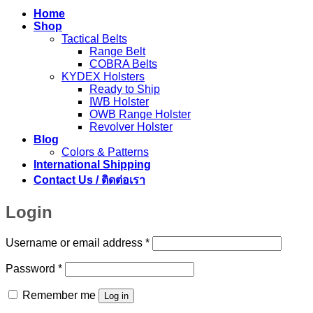
Home
Shop
Tactical Belts
Range Belt
COBRA Belts
KYDEX Holsters
Ready to Ship
IWB Holster
OWB Range Holster
Revolver Holster
Blog
Colors & Patterns
International Shipping
Contact Us / ติดต่อเรา
Login
Required
Username or email address
*
Required
Password
*
Remember me
Log in