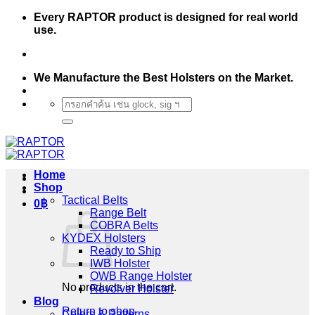
Skip
Every RAPTOR product is designed for real world
to
use.
content
We Manufacture the Best Holsters on the Market.
Search
for:
Home
Shop
Tactical Belts
0
฿
Range Belt
COBRA Belts
KYDEX Holsters
Ready to Ship
IWB Holster
OWB Range Holster
No products in the cart.
Revolver Holster
Blog
Return to shop
Colors & Patterns