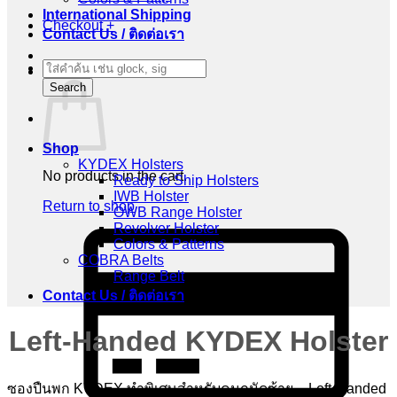
International Shipping
Checkout
+
Contact Us / ติดต่อเรา
Products
Cart
search
Search
Shop
KYDEX Holsters
No products in the cart.
Ready to Ship Holsters
IWB Holster
Return to shop
OWB Range Holster
Revolver Holster
C
Colors & Patterns
C
COBRA Belts
2
Range Belt
Contact Us / ติดต่อเรา
Left-Handed KYDEX Holster
ซองปืนพก KYDEX ทำพิเศษสำหรับคนถนัดซ้าย – Left-Handed