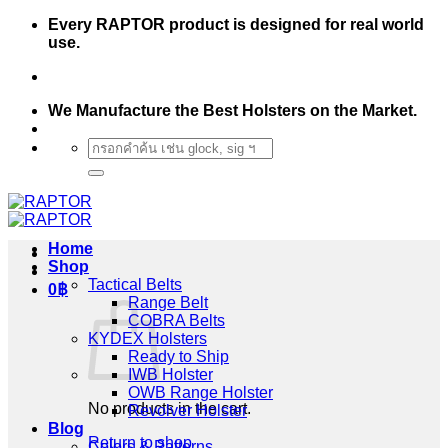
Skip
Every RAPTOR product is designed for real world
to
use.
content
We Manufacture the Best Holsters on the Market.
Search
for:
Home
Shop
Tactical Belts
0
฿
Range Belt
COBRA Belts
KYDEX Holsters
Ready to Ship
IWB Holster
OWB Range Holster
No products in the cart.
Revolver Holster
Blog
Return to shop
Colors & Patterns