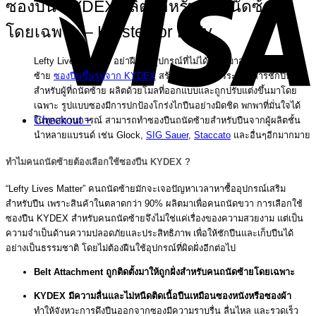
ซองปืน KYDEX ผลิตสำหรับคนถนัดซ้าย
โดยเฉพาะ – Holster for Lefty
Lefty Lives Matter! อย่าฝืนใช้อุปกรณ์ที่ไม่ได้สร้างมาสำหรับคนถนัด
ซ้าย
ซองปืนขึ้นรูปจาก KYDEX
สร้างขึ้นมาเพื่อสรีระและการชักปืน
สำหรับผู้ที่ถนัดซ้าย ผลิตด้วยโมลที่ออกแบบและถูกปรับแต่งขึ้นมาโดย
เฉพาะ รูปแบบซองมีการปกป้องโกร่งไกปืนอย่างมิดชิด พกพาที่มั่นใจได้
Checkout
+
ในทุกสถานการณ์ สามารถทำซองปืนถนัดซ้ายสำหรับปืนจากผู้ผลิตชั้น
นำหลายแบรนด์ เช่น Glock,
SIG Sauer
,
Staccato
และอื่นๆอีกมากมาย
ทำไมคนถนัดซ้ายต้องเลือกใช้ซองปืน KYDEX ?
“Lefty Lives Matter” คนถนัดซ้ายมักจะเจอปัญหาเวลาหาซื้ออุปกรณ์เสริม
สำหรับปืน เพราะสินค้าในตลาดกว่า 90% ผลิตมาเพื่อคนถนัดขวา การเลือกใช้
ซองปืน KYDEX สำหรับคนถนัดซ้ายจึงไม่ใช่แค่เรื่องของความสวยงาม แต่เป็น
ความจำเป็นด้านความปลอดภัยและประสิทธิภาพ เพื่อให้ชักปืนและเก็บปืนได้
อย่างเป็นธรรมชาติ โดยไม่ต้องฝืนใช้อุปกรณ์ที่ผิดฝั่งอีกต่อไป
Belt Attachment ถูกติดตั้งมาให้ถูกฝั่งสำหรับคนถนัดซ้ายโดยเฉพาะ
KYDEX มีความลื่นและไม่หนืดติดเนื้อปืนเหมือนซองหนังหรือซองผ้า
ทำให้จังหวะการดึงปืนออกจากซองมีความราบรื่น ลื่นไหล และรวดเร็ว