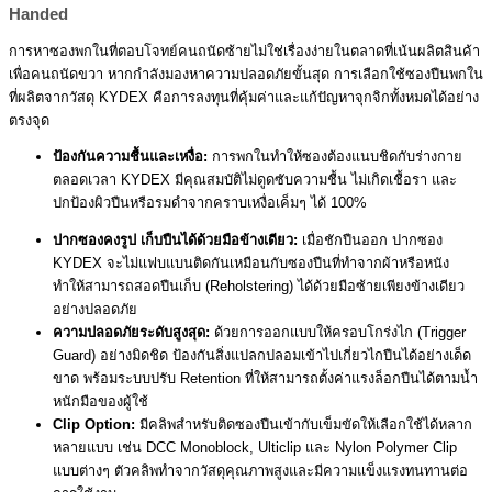
Handed
การหาซองพกในที่ตอบโจทย์คนถนัดซ้ายไม่ใช่เรื่องง่ายในตลาดที่เน้นผลิตสินค้า
เพื่อคนถนัดขวา หากกำลังมองหาความปลอดภัยขั้นสุด การเลือกใช้ซองปืนพกใน
ที่ผลิตจากวัสดุ KYDEX คือการลงทุนที่คุ้มค่าและแก้ปัญหาจุกจิกทั้งหมดได้อย่าง
ตรงจุด
ป้องกันความชื้นและเหงื่อ:
การพกในทำให้ซองต้องแนบชิดกับร่างกาย
ตลอดเวลา KYDEX มีคุณสมบัติไม่ดูดซับความชื้น ไม่เกิดเชื้อรา และ
ปกป้องผิวปืนหรือรมดำจากคราบเหงื่อเค็มๆ ได้ 100%
ปากซองคงรูป เก็บปืนได้ด้วยมือข้างเดียว:
เมื่อชักปืนออก ปากซอง
KYDEX จะไม่แฟบแบนติดกันเหมือนกับซองปืนที่ทำจากผ้าหรือหนัง
ทำให้สามารถสอดปืนเก็บ (Reholstering) ได้ด้วยมือซ้ายเพียงข้างเดียว
อย่างปลอดภัย
ความปลอดภัยระดับสูงสุด:
ด้วยการออกแบบให้ครอบโกร่งไก (Trigger
Guard) อย่างมิดชิด ป้องกันสิ่งแปลกปลอมเข้าไปเกี่ยวไกปืนได้อย่างเด็ด
ขาด พร้อมระบบปรับ Retention ที่ให้สามารถตั้งค่าแรงล็อกปืนได้ตามน้ำ
หนักมือของผู้ใช้
Clip Option:
มีคลิพสำหรับติดซองปืนเข้ากับเข็มขัดให้เลือกใช้ได้หลาก
หลายแบบ เช่น DCC Monoblock, Ulticlip และ Nylon Polymer Clip
แบบต่างๆ ตัวคลิพทำจากวัสดุคุณภาพสูงและมีความแข็งแรงทนทานต่อ