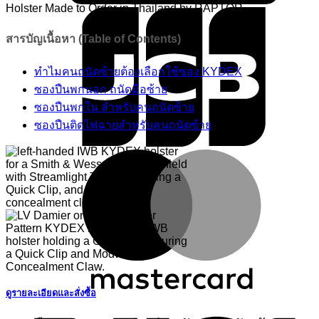
Holster Made to Order in Thailand by RAPTOR
สารบัญเนื้อหา (Table of Contents)
ทำไมคนถนัดซ้ายต้องเลือกใช้ซอง KYDEX
ซองปืนพกนอก ถนัดมือซ้าย
ซองปืนพกใน สำหรับคนถนัดซ้าย
ซองปืนติดไฟฉายสำหรับคนถนัดซ้าย
M
ดูรายละเอียดและสั่งซื้อ
V