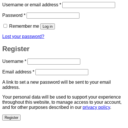
Required
Username or email address
*
Required
Password
*
Remember me
Log in
Lost your password?
Register
Required
Username
*
Required
Email address
*
A link to set a new password will be sent to your email
address.
Your personal data will be used to support your experience
throughout this website, to manage access to your account,
and for other purposes described in our
privacy policy
.
Register